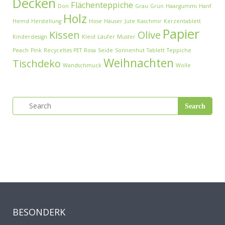
Decken
Flächenteppiche
Don
Grau
Grün
Haargummi
Hanf
Holz
Hemd
Herstellung
Hose
Häuser
Jute
Kaschmir
Kerzentablett
Papier
Kissen
Olive
Kinderdesign
Kleid
Läufer
Muster
Peach
Pink
Recyceltes PET
Rosa
Seide
Sonnenhut
Tablett
Teppiche
Weihnachten
Tischdeko
Wandschmuck
Wolle
BESONDERK