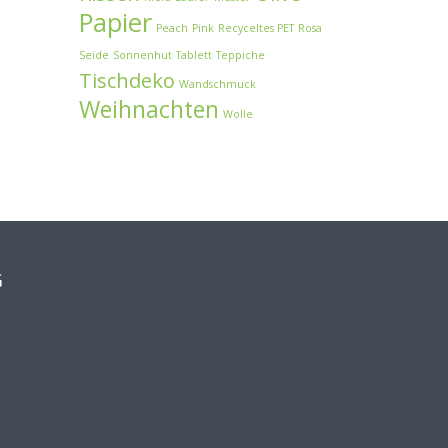
Papier
Peach
Pink
Recyceltes PET
Rosa
Seide
Sonnenhut
Tablett
Teppiche
Tischdeko
Wandschmuck
Weihnachten
Wolle
G