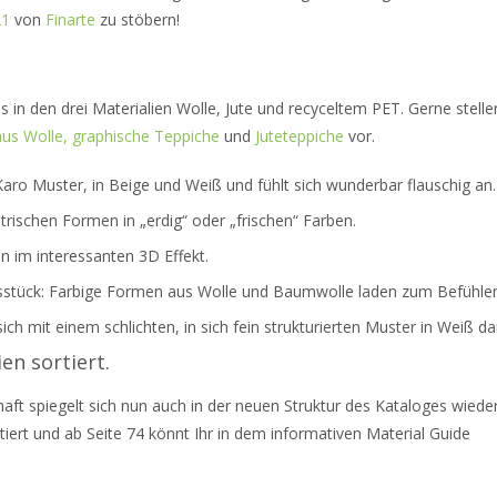
21
von
Finarte
zu stöbern!
 in den drei Materialien Wolle, Jute und recyceltem PET. Gerne stelle
us Wolle,
graphische Teppiche
und
Juteteppiche
vor.
aro Muster, in Beige und Weiß und fühlt sich wunderbar flauschig an.
ischen Formen in „erdig“ oder „frischen“ Farben.
 im interessanten 3D Effekt.
sstück: Farbige Formen aus Wolle und Baumwolle laden zum Befühlen
ch mit einem schlichten, in sich fein strukturierten Muster in Weiß da
ien sortiert.
haft spiegelt sich nun auch in der neuen Struktur des Kataloges wiede
rtiert und ab Seite 74 könnt Ihr in dem informativen Material Guide