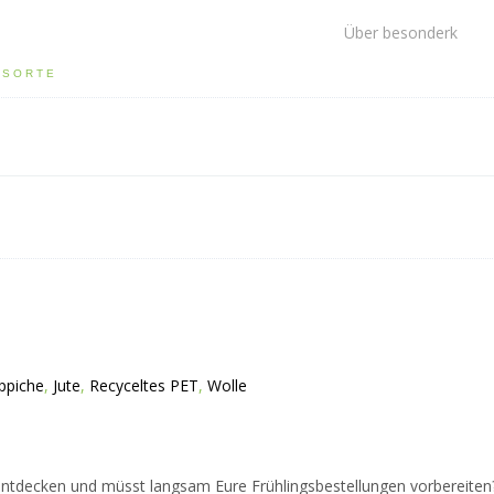
Über besonderk
LSORTE
ppiche
,
Jute
,
Recyceltes PET
,
Wolle
entdecken und müsst langsam Eure Frühlingsbestellungen vorbereite