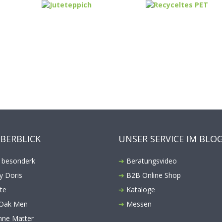
ÜBERBLICK
UNSER SERVICE IM BLO
 besonderk
Beratungsvideo
y Doris
B2B Online Shop
te
Kataloge
Oak Men
Messen
anne Matter