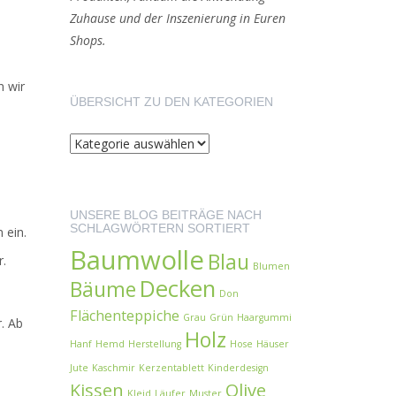
Zuhause und der Inszenierung in Euren
Shops.
n wir
ÜBERSICHT ZU DEN KATEGORIEN
UNSERE BLOG BEITRÄGE NACH
SCHLAGWÖRTERN SORTIERT
 ein.
Baumwolle
Blau
r.
Blumen
Decken
Bäume
Don
Flächenteppiche
Grau
Grün
Haargummi
r. Ab
Holz
Hanf
Hemd
Herstellung
Hose
Häuser
Jute
Kaschmir
Kerzentablett
Kinderdesign
Kissen
Olive
Kleid
Läufer
Muster