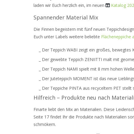
laden wir Euch herzlich ein, im neuen
Katalog 20
Spannender Material Mix
Die Finnen begeistern mit fünf neuen Teppichdesigns
Euch unter Labels weitere beliebte
Flächeneppiche a
_ Der Teppich WABI zeigt ein großes, bewegtes K
_ Der gewebte Teppich ZENIITTI malt mit geometr
_ Der Teppich NAMI spielt mit 8 mm hohen Wellen
_ Der Juteteppich MOMENT ist das neue Liebling
_ Der Teppiche PINTA aus recyceltem PET stellt si
Hilfreich – Produkte neu nach Material
Finarte liebt den Mix an Materialien. Diese Leidensc
Seite 17 findet Ihr die Produkte nach Materialien so
schmökern.