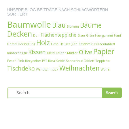
UNSERE BLOG BEITRÄGE NACH SCHLAGWÖRTERN
SORTIERT
Baumwolle
Blau
Bäume
Blumen
Decken
Flächenteppiche
Don
Grau
Grün
Haargummi
Hanf
Holz
Hemd
Herstellung
Hose
Häuser
Jute
Kaschmir
Kerzentablett
Papier
Kissen
Olive
Kinderdesign
Kleid
Läufer
Muster
Peach
Pink
Recyceltes PET
Rosa
Seide
Sonnenhut
Tablett
Teppiche
Weihnachten
Tischdeko
Wandschmuck
Wolle